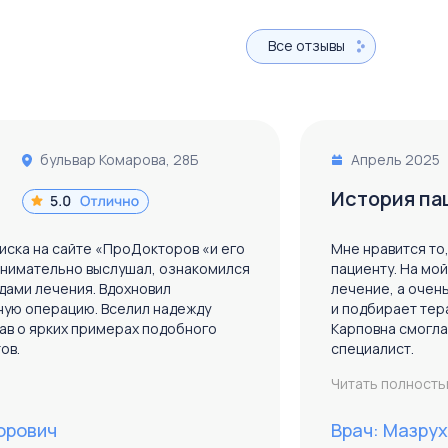
Все отзывы
бульвар Комарова, 28Б
Апрель 2025
История па
иска на сайте «ПроДокторов «и его
Мне нравится то
внимательно выслушал, ознакомился
пациенту. На мо
дами лечения. Вдохновил
лечение, а очен
ную операцию. Вселил надежду
и подбирает тер
ав о ярких примерах подобного
Карповна смогла
ов.
специалист.
Читать полност
орович
Врач: Мазру