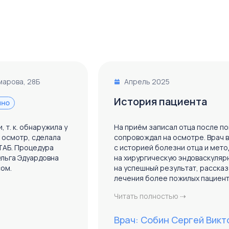
тесь на прием
марова, 28Б
Апрель 2025
История пациента
 т. к. обнаружила у
На приём записал отца после по
а осмотр, сделала
сопровождал на осмотре. Врач 
ТАБ. Процедура
с историей болезни отца и мето
льга Эдуардовна
на хирургическую эндоваскуляр
сом.
на успешный результат, рассказ
лечения более пожилых пациент
Читать полностью ⇢
Врач: Собин Сергей Викт