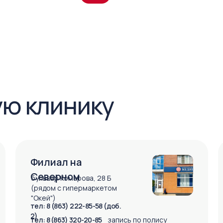
ую клинику
Филиал на
Северном
бульвар Комарова, 28 Б
(рядом с гипермаркетом
"Окей")
тел: 8 (863) 222-85-58 (доб.
2)
тел: 8 (863) 320-20-85
запись по полису