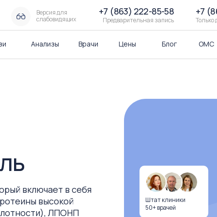
+7 (863) 222-85-58
+7 (8
Версия для
слабовидящих
Предварительная запись
Только
зи
Анализы
Врачи
Цены
Блог
ОМС
ль
орый включает в себя
протеины высокой
Штат клиники
50+ врачей
плотности), ЛПОНП