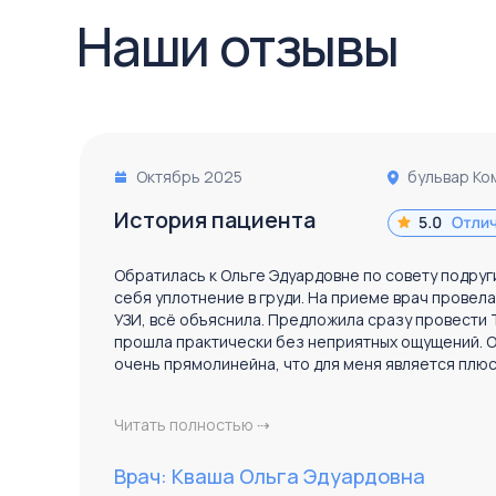
+7 (863) 222-85-58 или запиши
Наши отзывы
Октябрь 2025
бульвар Ко
История пациента
Обратилась к Ольге Эдуардовне по совету подруги,
себя уплотнение в груди. На приеме врач провел
УЗИ, всё объяснила. Предложила сразу провести 
прошла практически без неприятных ощущений. О
очень прямолинейна, что для меня является плю
Читать полностью ⇢
Врач: Кваша Ольга Эдуардовна