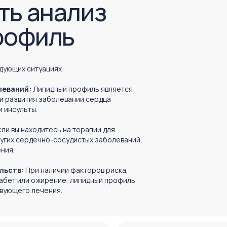
ть анализ
рофиль
дующих ситуациях:
леваний:
Липидный профиль является
и развития заболеваний сердца
и инсульты.
сли вы находитесь на терапии для
угих сердечно-сосудистых заболеваний,
ния.
льств:
При наличии факторов риска,
иабет или ожирение, липидный профиль
твующего лечения.