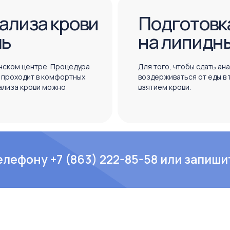
ализа крови
Подготовка
ль
на липидн
нском центре. Процедура
Для того, чтобы сдать ан
и проходит в комфортных
воздерживаться от еды в
ализа крови можно
взятием крови.
лефону +7 (863) 222-85-58 или запиши
елефону