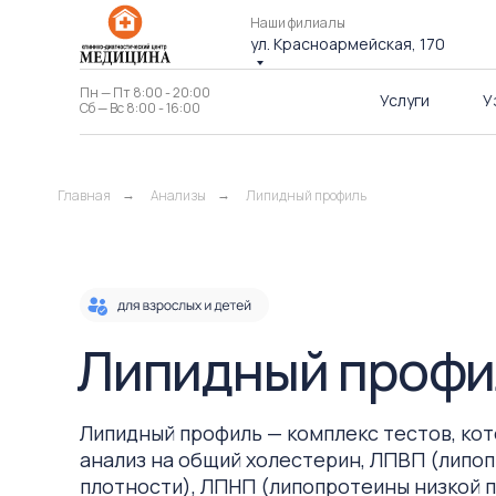
Наши филиалы
ул. Красноармейская, 170
Пн — Пт 8:00 - 20:00
Услуги
У
Cб — Вс 8:00 - 16:00
Главная
Анализы
Липидный профиль
→
→
Липидный профи
Липидный профиль — комплекс тестов, кот
анализ на общий холестерин, ЛПВП (липо
плотности), ЛПНП (липопротеины низкой 