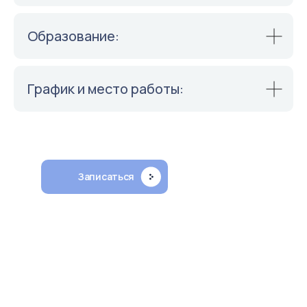
Образование:
График и место работы:
Наши отзывы
Записаться
Октябрь 2025
Апрель 2025
бульвар Комарова, 28Б
бульвар Комаров
История пациента
История пациен
Обратилась к Ольге Эдуардовне по совету
На приём записал от
подруги, т. к. обнаружила у себя уплотнение
на сайте «ПроДокто
в груди. На приеме врач провела осмотр,
на осмотре. Врач в