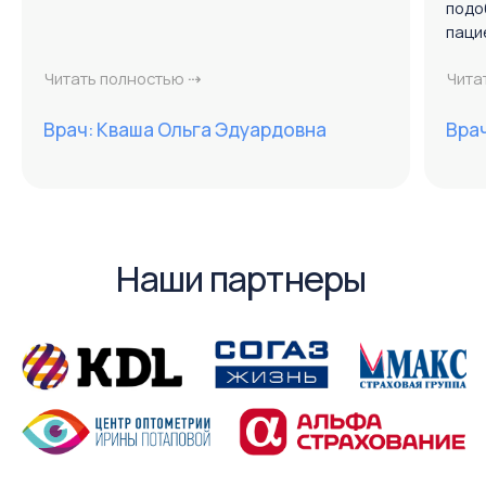
Выберите удобную клинику
Филиал в центре
ул. Красноармейская, 170
тел: 8 (863) 222-85-58 (доб. 1)
тел: 8 (863) 320-20-85
запись по полису ОМС
пн. - пт. 8:00 - 20:00
Запись через WhatsApp
сб. - вс. 8:00 - 16:00
Как добраться
Вызвать такси
Парковка есть