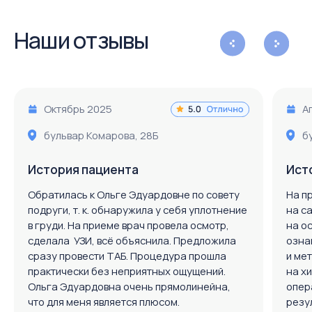
сделала УЗИ, всё объяснила. Предложила
ознакомился с исто
сразу провести ТАБ. Процедура прошла
и методами лечения
практически без неприятных ощущений.
на хирургическую 
Ольга Эдуардовна очень прямолинейна,
операцию. Вселил н
что для меня является плюсом.
результат, рассказа
подобного лечения 
пациентов.
Читать полностью ⇢
Читать полностью ⇢
Врач: Кваша Ольга Эдуардовна
Врач: Собин Сер
Наши партнеры