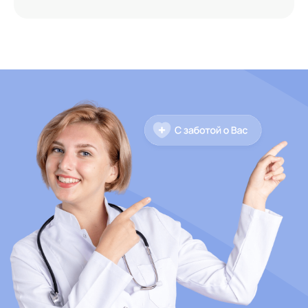
Отправить
КДЦ «МЕДИЦИНА»
УСЛУГИ
Блог
ОМС
Акции
О клинике
УЗИ
Отзывы
Анализы
Врачи
Консультации
Контакты
Документы и лицензии
НАШИ КЛИНИКИ
Филиал на Северном
бульвар Комарова, 28 Б