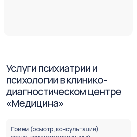
Индивидуальная психотерапия
Записаться
Врачи по профилю
психиатрия и психология:
Аникина Ольга
Бобков Алексей
Владимировна
Семенович
Стаж работы 25 лет
Стаж работы 19 лет