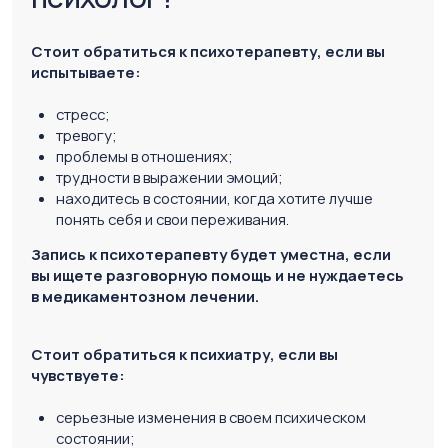
состоянии;
резкие перепады настроения;
галлюцинации;
или иную острую психологическую проблему.
Психиатр сможет провести полную диагностику
и при необходимости назначить лечение.
Как проходит прием
у психиатра и психолога?
На первой встрече психиатр проведет детальный
опрос о вашем состоянии, истории болезни, а также
о том, что Вас беспокоит. Он может задать вопросы
о вашем эмоциональном состоянии, сне, аппетите
и взаимодействии с окружающими. В зависимости
от результатов, врач может предложить
медикаментозную терапию, направить вас
к психотерапевту или порекомендовать другие меры.