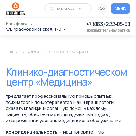
поиск по сайту
МЕНЮ
+7 (863) 222-85-58
Наши филиалы
ул. Красноармейская, 170
Предварительная запись
Главная
Услуги
Психиатр, психотерапевт
→
→
Клинико-диагностическом
центр «Медицина»
предлагает профессиональную помощь опытных
психиатров и психотерапевтов. Наши врачи готовы
оказать квалифицированную помощь каждому
пациенту, обеспечивая индивидуальный подход
и современный уровень медицинского обслуживания.
Конфиденциальность
— наш приоритет! Мы
гарантируем, что все ваши обсуждения и информация,
предоставленная во время приема, будут строго
конфиденциальны.