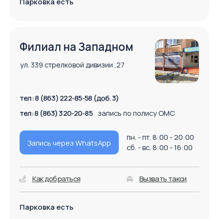
Анализы
Врачи
Консультации
Контакты
Документы и лицензии
НАШИ КЛИНИКИ
Филиал на Северном
бульвар Комарова, 28 Б
Филиал на Западном
ул. 339 Стрелковой Дивизии, 27
Филиал в Центре
улица Красноармейскя, 170
КРУГЛОСУТОЧНАЯ
ЗАПИСЬ НА САЙТЕ: