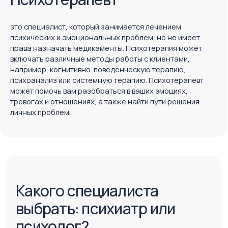
Какого специалиста
выбрать: психиатр или
психолог?
Стоит обратиться к психотерапевту, если вы
испытываете:
стресс;
тревогу;
проблемы в отношениях;
трудности в выражении эмоций;
находитесь в состоянии, когда хотите лучше
понять себя и свои переживания.
Запись к психотерапевту будет уместна, если
вы ищете разговорную помощь и не нуждаетесь
в медикаментозном лечении.
Стоит обратиться к психиатру, если вы
чувствуете:
серьезные изменения в своем психическом