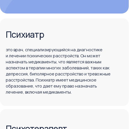
аспектом в терапии многих заболеваний, таких как
депрессия, биполярное расстройство и тревожные
расстройства. Психиатр имеет медицинское
образование, что дает ему право назначать
лечение, включая медикаменты.
Психотерапевт
это специалист, который занимается лечением
психических и эмоциональных проблем, но не имеет
права назначать медикаменты. Психотерапия может
включать различные методы работы с клиентами,
например, когнитивно-поведенческую терапию,
психоанализ или системную терапию. Психотерапевт
может помочь вам разобраться в ваших эмоциях,
тревогах и отношениях, а также найти пути решения
личных проблем.