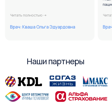
Парковка есть
Филиал на Западном
ул. 339 стрелковой дивизии ,27
тел: 8 (863) 222-85-58 (доб. 3)
тел: 8 (863) 320-20-85
запись по полису ОМС
пн. - пт. 8:00 - 20:00
Запись через WhatsApp
сб. - вс. 8:00 - 16:00
Как добраться
Вызвать такси
Парковка есть