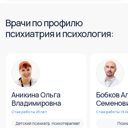
Октябрь 2025
Апрель 2025
бульвар Комарова, 28Б
бульвар Комаров
История пациента
История пациен
Обратилась к Ольге Эдуардовне по совету
На приём записал от
подруги, т. к. обнаружила у себя уплотнение
на сайте «ПроДокто
в груди. На приеме врач провела осмотр,
на осмотре. Врач в
сделала УЗИ, всё объяснила. Предложила
ознакомился с исто
сразу провести ТАБ. Процедура прошла
и методами лечения
практически без неприятных ощущений.
на хирургическую 
Ольга Эдуардовна очень прямолинейна,
операцию. Вселил н
что для меня является плюсом.
результат, рассказа
подобного лечения 
пациентов.
Читать полностью ⇢
Читать полностью ⇢
Врач: Кваша Ольга Эдуардовна
Врач: Собин Сер