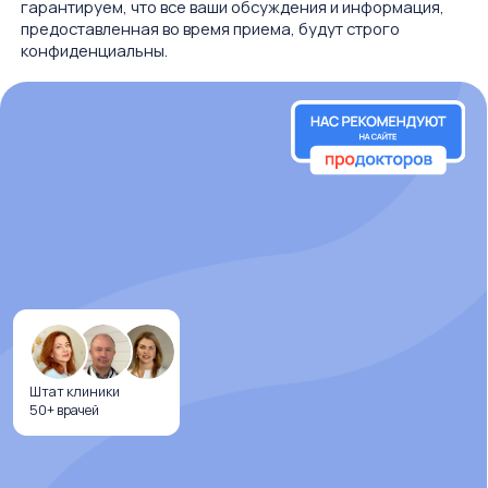
Штат клиники
50+ врачей
Психиатр
это врач, специализирующийся на диагностике
и лечении психических расстройств. Он может
назначать медикаменты, что является важным